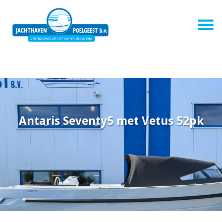
Antaris Seventy5 met Vetus 52pk