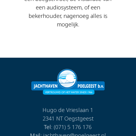
een audiosysteem, of een
bekerhouder, nagenoeg alles is
mogelijk.
Hugo de Vrieslaan 1
2341 NT Oegstgeest
Tel:
(071) 5 176 176
Mail:
jachthaven@poelgeest.nl