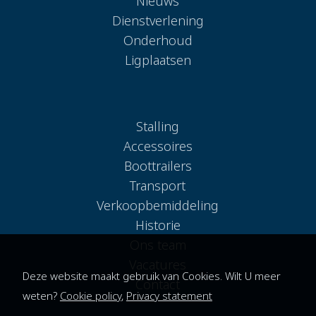
Nieuws
Dienstverlening
Onderhoud
Ligplaatsen
Stalling
Accessoires
Boottrailers
Transport
Verkoopbemiddeling
Historie
Ons team
Vacatures
Deze website maakt gebruik van Cookies. Wilt U meer
Contact
weten?
Cookie policy
,
Privacy statement