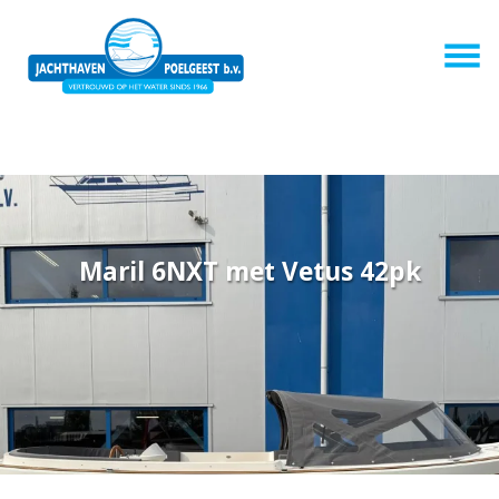
Maril 6NXT met Vetus 42pk