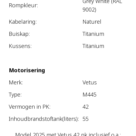
Grey White (RAL
Rompkleur:
9002)
Kabelaring:
Naturel
Buiskap:
Titanium
Kussens:
Titanium
Motorisering
Merk:
Vetus
Type:
M445
Vermogen in PK:
42
Inhoudbrandstoftank(liters):
55
Model 2025 met Vetus 42 pk inclusief o.a.: